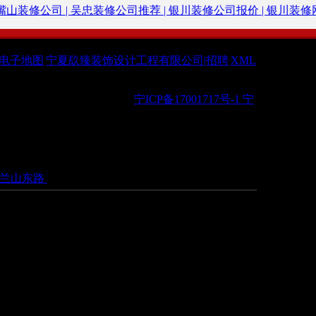
嘴山装修公司 |
吴忠装修公司推荐 |
银川装修公司报价 |
银川装修网
电子地图
|
宁夏镹臻装饰设计工程有限公司|招聘
|
XML
 @ 2019 All Rights Reserved.
宁ICP备17001717号-1
宁
贺兰山东路
电话：18909597772