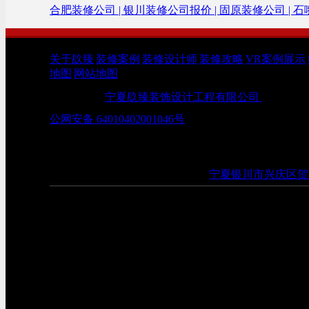
合肥装修公司 |
银川装修公司报价 |
固原装修公司 |
石
关于镹臻
|
装修案例
|
装修设计师
|
装修攻略
|
VR案例展示
|
地图
|
网站地图
版权所有：
宁夏镹臻装饰设计工程有限公司
Copyright
公网安备 64010402001046号
官网：www.ycjiuzhen.com 地址：
宁夏银川市兴庆区