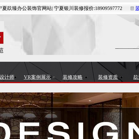
夏镹臻办公装饰官网站| 宁夏银川装修报价:18909597772
设计师
VR案例展示
装修攻略
装修资质
镹