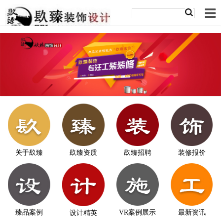
关于镹臻
镹臻资质
镹臻招聘
装修报价
臻品案例
VR案例展示
最新资讯
设计精英