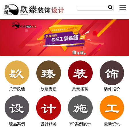
关于镹臻
镹臻资质
镹臻招聘
装修报价
臻品案例
VR案例展示
最新资讯
设计精英