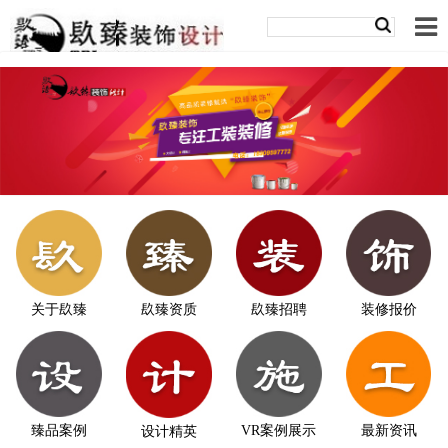
关于镹臻
镹臻资质
镹臻招聘
装修报价
臻品案例
VR案例展示
最新资讯
设计精英