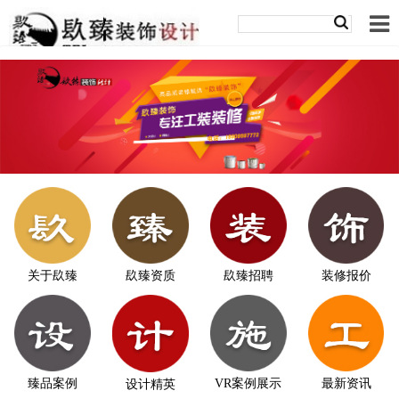
关于镹臻
镹臻资质
镹臻招聘
装修报价
臻品案例
VR案例展示
最新资讯
设计精英